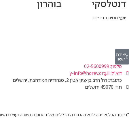
דנטלסקי
בוהרון
יועץ חטיבת ביניים
יצירת
קשר
טלפון: 02-5600999
דוא"ל: y-info@horev.org.il
כתובת: רח' הרב בן-ציון אטון 2, סנהדריה המורחבת, ירושלים
ת.ד. 45070 ירושלים
"ביסוד הכל צריכה לבא ההסברה הכללית של בטחון התשובה ועוצם השל