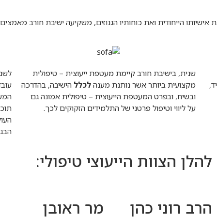
ת אישיותו הייחודית ואת כוחותיו הגנוזים, משקיעה ישיבת חורב מאמצי
שנית, בישיבת חורב קיימת מעטפת ייעוצית – טיפולית
לשם 
ד,
מקצועית ביותר אשר נותנת מענה
לכלל
הישיבה, בהדרכה
עובד
ובשיח, ובפרט המעטפת הייעוצית – טיפולית אמונה גם
המעט
על ליווי וטיפול פרטני של התלמידים הזקוקים לכך.
תוכנ
העול
הבגר
להלן הצוות הייעוצי טיפולי:
הרב רוני כהן
מר ראובן