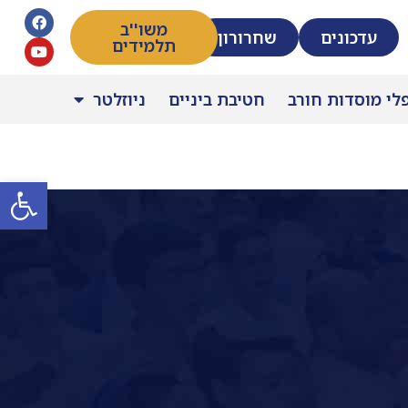
משו''ב
עדכונים
שחרורון
תלמידים
פלי מוסדות חורב
חטיבת ביניים
ניוזלטר
פתח סרגל