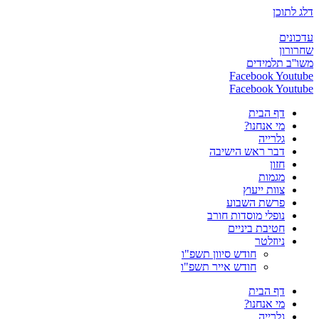
דלג לתוכן
עדכונים
שחרורון
משו''ב תלמידים
Facebook
Youtube
Facebook
Youtube
דף הבית
מי אנחנו?
גלרייה
דבר ראש הישיבה
חזון
מגמות
צוות ייעוץ
פרשת השבוע
נופלי מוסדות חורב
חטיבת ביניים
ניוזלטר
חודש סיוון תשפ"ו
חודש אייר תשפ"ו
דף הבית
מי אנחנו?
גלרייה