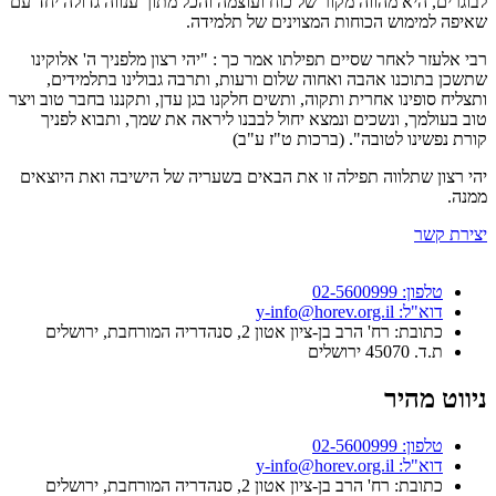
לבוגרים, היא מהווה מקור של כוח ועוצמה והכל מתוך ענווה גדולה יחד עם
שאיפה למימוש הכוחות המצוינים של תלמידה.
רבי אלעזר לאחר שסיים תפילתו אמר כך : "יהי רצון מלפניך ה' אלוקינו
שתשכן בתוכנו אהבה ואחוה שלום ורעות, ותרבה גבולינו בתלמידים,
ותצליח סופינו אחרית ותקוה, ותשים חלקנו בגן עדן, ותקננו בחבר טוב ויצר
טוב בעולמך, ונשכים ונמצא יחול לבבנו ליראה את שמך, ותבוא לפניך
קורת נפשינו לטובה". (ברכות ט"ז ע"ב)
יהי רצון שתלווה תפילה זו את הבאים בשעריה של הישיבה ואת היוצאים
ממנה.
יצירת קשר
טלפון: 02-5600999
דוא"ל: y-info@horev.org.il
כתובת: רח' הרב בן-ציון אטון 2, סנהדריה המורחבת, ירושלים
ת.ד. 45070 ירושלים
ניווט מהיר
טלפון: 02-5600999
דוא"ל: y-info@horev.org.il
כתובת: רח' הרב בן-ציון אטון 2, סנהדריה המורחבת, ירושלים