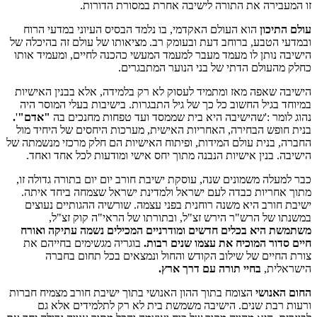
זו המעבירה את התורה לישיבה אחרת במסורת הדורות.
עולם התיכון
הוא העולם האקדמי, בו נלמד הבסיס העיוני במדעי הרוח
ובמדעי הטבע, ברוחב דעת ובעומק רב. מציאותו של עולם זה בהיכלה של
הישיבה נותן לו מעמד מעבר למעמד המעשי כהכנה לחיים, ומעמיד אותו
כחלק מהעולם הדתי של בני הנוער המתבגרים.
הישיבה שאפה מאז ומתמיד לעסוק לא רק בלמידה, אלא בבנין האישיות
במיוחד בגיל החשוב כל כך של גיל התבגרות. בישיבות בעלי המוסר היה
נהוג לומר :'שהישיבה היא בית שממסד ועד טפחות מחנכים בה
"אדם"
'
.
בנית חופש הבחירה, האחריות האישית, מערכות היחסים של היחיד מול
החברה, בנית עולם המידות, ופיתוח האישיות הם חלק מרכזי מנשמתה של
הישיבה. בנין אישיות הנבנה מתוך יחס אישי ומודעות לכל אחד ואחד.
כבר למעלה משמונים שנה, עוסקת ישיבת חורב יום יום בתורה גדולה זו,
מתוך אחריות כבדה לעם ישראל ולמדינת ישראל שצמחה ביחד איתה.
ישיבת חורב היא משנה רוחנית בפני עצמה. שורשיה ההגותיים נעוצים
במשנתו של הרש"ר הירש זצ"ל, ובתורתו של הראי"ה קוק זצ"ל,
משתמשת היא בכלים חדשים ומודרניים המכילים נשמה עתיקה ואורח
חיים סדור המוכיח את עצמו שנים רבות.
בוגריה מגשימים בחייהם את
צורת החיים של שילוב הקודש והחול ונמצאים בכל תחום בחברה
הישראלית,
בחיי תורה עם דרך ארץ.
החום האנושי
הצומח בתוך ההון האנושי בתוך ישיבת חורב מצמיח חברות
ורעות רבת שנים. הישיבה משמשת בית לא רק לתלמידים אלא גם