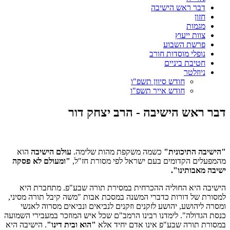
דבר ראש הישיבה
חזון
מגמות
צוות ייעוץ
פרשת השבוע
נופלי מוסדות חורב
חטיבת ביניים
ניוזלטר
חודש סיוון תשפ"ו
חודש אייר תשפ"ו
דבר ראש הישיבה - הרב יצחק דור
"הישיבה התיכונית"
כשמה משקפת מהות שלימה.
עולם הישיבה
הוא
מהמפעלים הקדומים בעם ישראל לפי מסורת חז"ל,
"ומעולם לא פסקה
ישיבה מאבותינו".
הישיבה היא החוליה ההכרחית במסירת תורה שבע"פ. מתחברת היא
למסורת של דורות כדברי המשנה במסכת אבות "משה קיבל תורה מסיני,
ומסרה ליהושע, יהושע לזקנים וזקנים לנביאים ונביאים מסרוה לאנשי
כנסת הגדולה". לימדנו רבינו הרמב"ם שכל איש המוזכר במעבירי השמועה
במסורת תורה שבע"פ אינו אדם יחיד אלא
"הוא ובית דינו"
. הישיבה היא