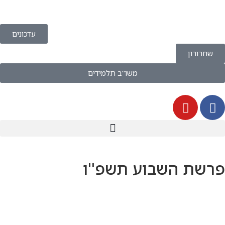
עדכונים
ן
משו''ב תלמידים
 השבוע תשפ''ו